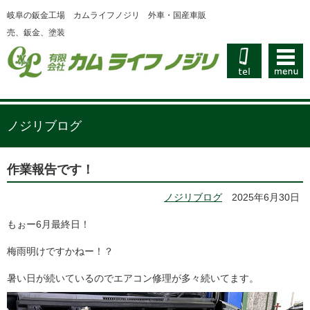
岐阜の鈑金工場 カムライフノジリ 外車・国産車販
売、鈑金、塗装
ノジリブログ
作業報告です！
ノジリブログ
2025年6月30日
もぉー6月最終日！
梅雨明けですかねー！？
暑い日が続いているのでエアコン修理が多々続いてます。